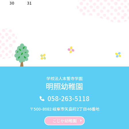
30
31
学校法人本誓寺学園
明照幼稚園
058-263-5118
〒500-8082 岐阜市矢島町2丁目46番地
こじか幼稚園