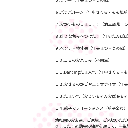
５.リレー（年長まつ・うめ組）
６.パラバルーン（年中さくら・もも組
７.おかいものしましょ！（満三歳児 
８.好きな色み～つけた！（年少たんぽ
９.ベンチ・棒体操（年長まつ・うめ組）
１０.当日のお楽しみ（卒園生）
１１.Dancingたま入れ（年中さくら・
１２.おさるのかごやエッサホイサ（年
１３.たまいれ（おじいちゃんおばあち
１４.親子でフォークダンス（親子全員
幼稚園のお友達、ご家族、ご来場いただ
りました！運動会の練習を通して、一生