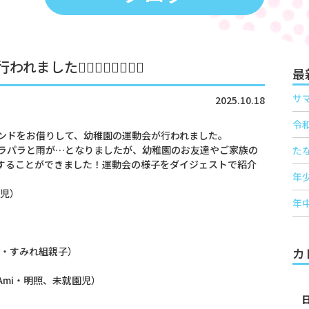
‍♂️🏃‍♀️🏃‍♂️🏃‍♀️
最
サ
2025.10.18
令
ンドをお借りして、幼稚園の運動会が行われました。
ラパラと雨が…となりましたが、幼稚園のお友達やご家族の
たな
することができました！運動会の様子をダイジェストで紹介
年
園児）
年
ぽ・すみれ組親子）
カ
、Ami・明照、未就園児）