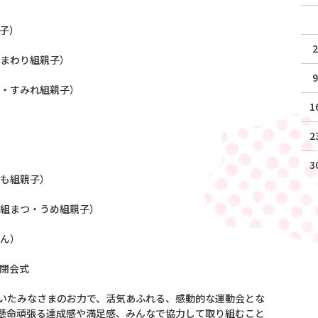
親子）
2
ひまわり組親子）
9
ぽ・すみれ組親子）
1
2
3
もも組親子）
長組まつ・うめ組親子）
ゃん）
）閉会式
いたみなさまのお力で、活気あふれる、感動的な運動会とな
懸命頑張る達成感や満足感、みんなで協力して取り組むこと