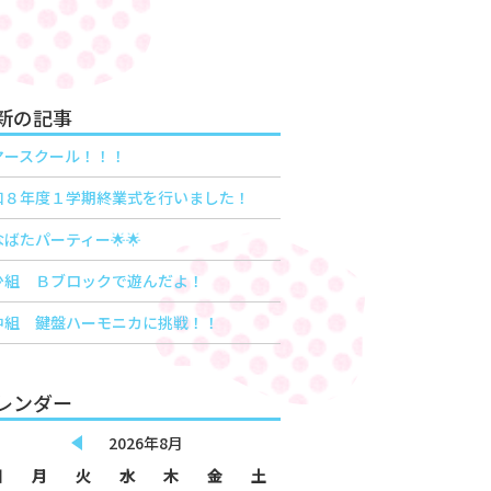
新の記事
マースクール！！！
和８年度１学期終業式を行いました！
ばたパーティー🌟🌟
少組 Ｂブロックで遊んだよ！
中組 鍵盤ハーモニカに挑戦！！
レンダー
2026年8月
日
月
火
水
木
金
土